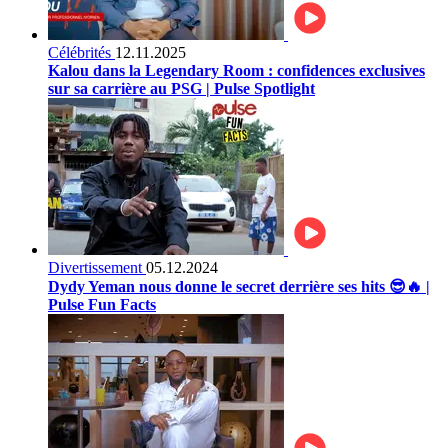
Célébrités
12.11.2025
Kalou dans la Legendary Room : confidences exclusives
sur sa carrière au PSG | Pulse Spotlight
Divertissement
05.12.2024
Dydy Yeman nous donne le secret derrière ses hits 😎🔥 |
Pulse Fun Facts