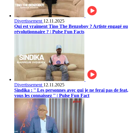
Divertissement
12.11.2025
Qui est vraiment Tino The Benzoboy ? Artiste engagé ou
révolutionnaire ? | Pulse Fun Facts
Divertissement
12.11.2025
Sindika : '' Les personnes avec qui je ne ferai pas de feat,
vous les connaissez '' | Pulse Fun Fact