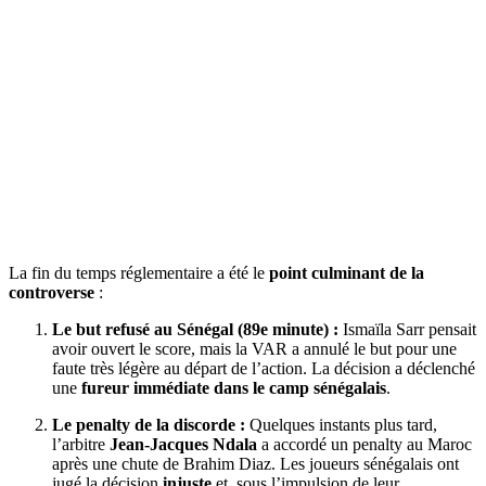
La fin du temps réglementaire a été le
point culminant de la
controverse
:
Le but refusé au Sénégal (89e minute) :
Ismaïla Sarr pensait
avoir ouvert le score, mais la VAR a annulé le but pour une
faute très légère au départ de l’action. La décision a déclenché
une
fureur immédiate dans le camp sénégalais
.
Le penalty de la discorde :
Quelques instants plus tard,
l’arbitre
Jean-Jacques Ndala
a accordé un penalty au Maroc
après une chute de Brahim Diaz. Les joueurs sénégalais ont
jugé la décision
injuste
et, sous l’impulsion de leur