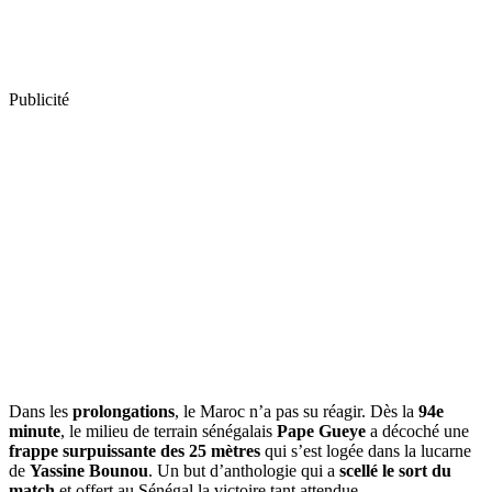
Publicité
Dans les
prolongations
, le Maroc n’a pas su réagir. Dès la
94e
minute
, le milieu de terrain sénégalais
Pape Gueye
a décoché une
frappe surpuissante des 25 mètres
qui s’est logée dans la lucarne
de
Yassine Bounou
. Un but d’anthologie qui a
scellé le sort du
match
et offert au Sénégal la victoire tant attendue.