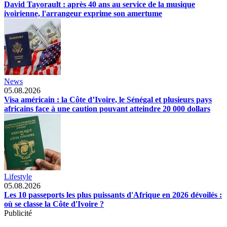
David Tayorault : après 40 ans au service de la musique
ivoirienne, l'arrangeur exprime son amertume
News
05.08.2026
Visa américain : la Côte d’Ivoire, le Sénégal et plusieurs pays
africains face à une caution pouvant atteindre 20 000 dollars
Lifestyle
05.08.2026
Les 10 passeports les plus puissants d'Afrique en 2026 dévoilés :
où se classe la Côte d'Ivoire ?
Publicité