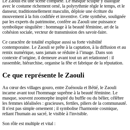
Le Zaouli est une scène complète. Le masque sculpté y dialogue
avec le costume richement orné, la polyrythmie règle le temps, et le
danseur, traditionnellement masculin, déploie une écriture du
mouvement à la fois codifiée et inventive. Cette synthèse, soulignée
par les experts du patrimoine, confère au Zaouli une puissance
symbolique singulière : hommage à la beauté féminine, art de la
cohésion sociale, vecteur de transmission des savoir-faire.
Ce caractère de totalité explique aussi sa forte visibilité
contemporaine. Le Zaouli se prête à la captation, à la diffusion et au
remix numérique, sans jamais se réduire à l’image. Dans son
contexte d’origine, il demeure avant tout un art relationnel : il
rassemble, hiérarchise, organise la fête et fabrique de la réputation.
Ce que représente le Zaouli
Au cœur des villages gouro, entre Zuénoula et Bétié, le Zaouli
incarne avant tout l'hommage suprême à la beauté féminine. Le
masque, souvent zoomorphe inspiré du buffle ou du bélier, célèbre
les femmes idéalisées : gracieuses, fertiles, piliers de la communauté.
Il n'est pas simple ornement ; il symbolise l'harmonie cosmique,
reliant l'humain au sacré, le visible à l'invisible.
Son rôle est multiple et vital :